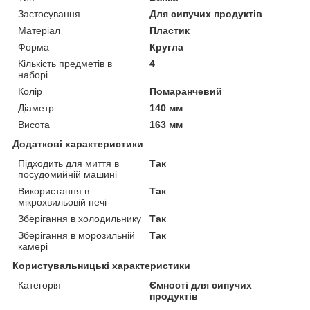
Застосування
Для сипучих продуктів
Матеріал
Пластик
Форма
Кругла
Кількість предметів в
4
наборі
Колір
Помаранчевий
Діаметр
140 мм
Висота
163 мм
Додаткові характеристики
Підходить для миття в
Так
посудомийній машині
Використання в
Так
мікрохвильовій печі
Зберігання в холодильнику
Так
Зберігання в морозильній
Так
камері
Користувальницькі характеристики
Категорія
Ємності для сипучих
продуктів