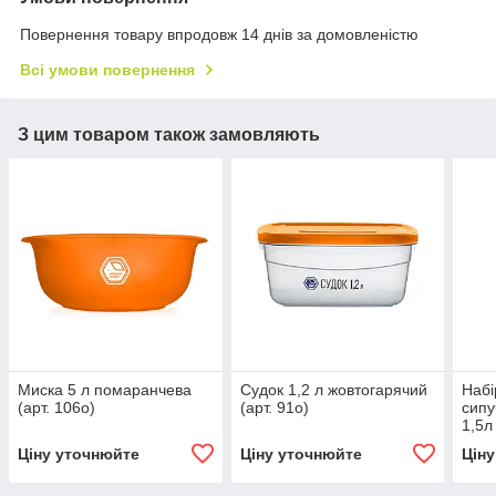
Повернення товару впродовж 14 днів за домовленістю
Всі умови повернення
З цим товаром також замовляють
Миска 5 л помаранчева
Судок 1,2 л жовтогарячий
Набі
(арт. 106о)
(арт. 91о)
сипу
1,5л
пом
Ціну уточнюйте
Ціну уточнюйте
Цін
(арт