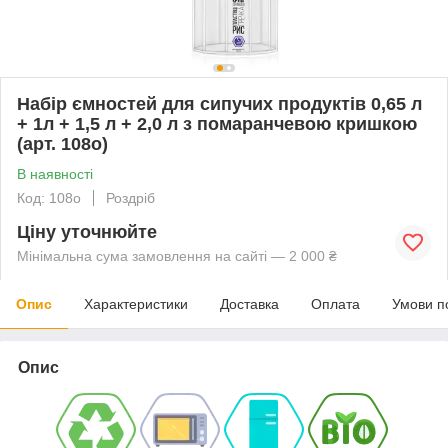
Набір ємностей для сипучих продуктів 0,65 л
+ 1л + 1,5 л + 2,0 л з помаранчевою кришкою
(арт. 108о)
В наявності
Код: 108о
Роздріб
Ціну уточнюйте
Мінімальна сума замовлення на сайті — 2 000 ₴
Опис
Характеристики
Доставка
Оплата
Умови п
Опис