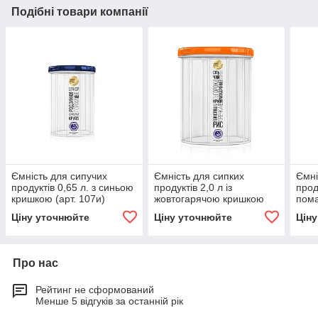
Подібні товари компанії
Ємність для сипучих
Ємність для сипких
Ємні
продуктів 0,65 л. з синьою
продуктів 2,0 л із
прод
кришкою (арт. 107и)
жовтогарячою кришкою
пом
(арт. 98о)
(арт
Ціну уточнюйте
Ціну уточнюйте
Цін
Про нас
Рейтинг не сформований
Менше 5 відгуків за останній рік