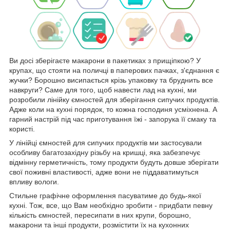
Ви досі зберігаєте макарони в пакетиках з прищіпкою? У
крупах, що стояти на поличці в паперових пачках, з'єднання є
жучки? Борошно висипається крізь упаковку та бруднить все
навкруги? Саме для того, щоб навести лад на кухні, ми
розробили лінійку ємностей для зберігання сипучих продуктів.
Адже коли на кухні порядок, то кожна господиня усміхнена. А
гарний настрій під час приготування їжі - запорука її смаку та
користі.
У лінійці ємностей для сипучих продуктів ми застосували
особливу багатозахідну різьбу на кришці, яка забезпечує
відмінну герметичність, тому продукти будуть довше зберігати
свої поживні властивості, адже вони не піддаватимуться
впливу вологи.
Стильне графічне оформлення пасуватиме до будь-якої
кухні. Тож, все, що Вам необхідно зробити - придбати певну
кількість ємностей, пересипати в них крупи, борошно,
макарони та інші продукти, розмістити їх на кухонних