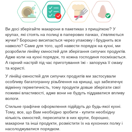
Ви досі зберігайте макарони в пакетиках з прищіпкою? У
крупах, які стоять на полиці в паперових пачках, з'являються
жучки? Борошно висипається через упаковку і бруднить все
навколо? Саме для того, щоб навести порядок на кухні, ми
розробили лінійку ємностей для зберігання сипучих продуктів.
Адже коли на кухні порядок, то кожна господиня посміхається.
А гарний настрій під час приготування їжі - запорука її смаку
та користі.
У лінійці ємностей для сипучих продуктів ми застосували
особливу багатогранну різьблення на кришці, що забезпечує
відмінну герметичність, тому продукти довше зберігати свої
поживні властивості, адже вони не будуть піддаватися впливу
вологи.
Стильне графічне оформлення підійдуть до будь-якої кухні.
Тому, все, що Вам необхідно зробити - купити необхідну
кількість ємностей, пересипати в них крупи, борошно,
макарони та інші продукти, розмістити їх на кухонних полку і
насолоджуватися порядком.