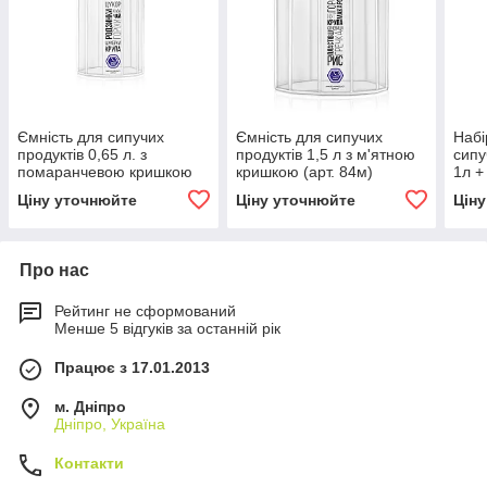
Ємність для сипучих
Ємність для сипучих
Набі
продуктів 0,65 л. з
продуктів 1,5 л з м'ятною
сипу
помаранчевою кришкою
кришкою (арт. 84м)
1л + 
(арт. 107о)
пом
Ціну уточнюйте
Ціну уточнюйте
Цін
(арт
Про нас
Рейтинг не сформований
Менше 5 відгуків за останній рік
Працює з 17.01.2013
м. Дніпро
Дніпро, Україна
Контакти