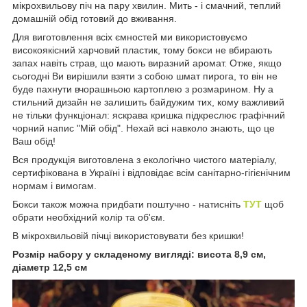
мікрохвильову піч на пару хвилин. Мить - і смачний, теплий
домашній обід готовий до вживання.
Для виготовлення всіх ємностей ми використовуємо
високоякісний харчовий пластик, тому бокси не вбирають
запах навіть страв, що мають виразний аромат. Отже, якщо
сьогодні Ви вирішили взяти з собою шмат пирога, то він не
буде пахнути вчорашньою картоплею з розмарином. Ну а
стильний дизайн не залишить байдужим тих, кому важливий
не тільки функціонал: яскрава кришка підкреслює графічний
чорний напис "Мій обід". Нехай всі навколо знають, що це
Ваш обід!
Вся продукція виготовлена з екологічно чистого матеріалу,
сертифікована в Україні і відповідає всім санітарно-гігієнічним
нормам і вимогам.
Бокси також можна придбати поштучно - натисніть
ТУТ
щоб
обрати необхідний колір та об'єм.
В мікрохвильовій пічці використовувати без кришки!
Розмір набору у складеному вигляді: висота 8,9 см,
діаметр 12,5 см