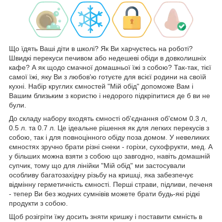
Що їдять Ваші діти в школі? Як Ви харчуєтесь на роботі?
Швидкі перекуси печивом або недешеві обіди в довколишніх
кафе? А як щодо смачної домашньої їжі з собою? Так-так, тієї
самої їжі, яку Ви з любов'ю готуєте для всієї родини на своїй
кухні. Набір круглих ємностей "Мій обід" допоможе Вам і
Вашим близьким з користю і недорого підкріпитися де б ви не
були.
До складу набору входять ємності об'єднання об'ємом 0.3 л,
0.5 л. та 0.7 л. Це ідеальне рішення як для легких перекусів з
собою, так і для повноцінного обіду поза домом. У невеликих
ємностях зручно брати різні снеки - горіхи, сухофрукти, мед. А
у більших можна взяти з собою що завгодно, навіть домашній
супчик, тому що для лінійки "Мій обід" ми застосували
особливу багатозахідну різьбу на кришці, яка забезпечує
відмінну герметичність ємності. Перші страви, підливи, печеня
- тепер Ви без жодних сумнівів можете брати будь-які рідкі
продукти з собою.
Щоб розігріти їжу досить зняти кришку і поставити ємність в