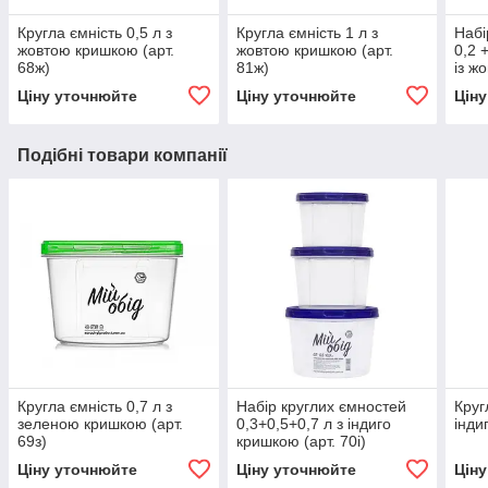
Кругла ємність 0,5 л з
Кругла ємність 1 л з
Набі
жовтою кришкою (арт.
жовтою кришкою (арт.
0,2 +
68ж)
81ж)
із ж
82ж)
Ціну уточнюйте
Ціну уточнюйте
Цін
Подібні товари компанії
Кругла ємність 0,7 л з
Набір круглих ємностей
Круг
зеленою кришкою (арт.
0,3+0,5+0,7 л з індиго
інди
69з)
кришкою (арт. 70і)
Ціну уточнюйте
Ціну уточнюйте
Цін