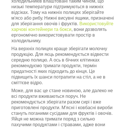
холодильників влаштовані таким чином, що
низькі температури підтримуються в нижніх
відсіках. Тому на нижніх полицях зберігайте
м'ясо або рибу. Нижні висувні ящики, призначені
для зберігання овочів і фруктів.
Використовуйте
харчові контейнери та бокси
, вони дозволять
ергономічно використовувати простір в
холодильнику.
На верхніх полицях краще зберігати молочну
продукцію. Для яєць рекомендується відвести
середню полицю. А ось в бічних клітинках
рекомендуємо тримати продукти, термін
придатності яких підходить до кінця. Це
підвищить їх шанси потрапити на стіл, а не в
сміттєве відро.
Може, для вас це стане новиною, але далеко не
всі продукти вживаються поруч. Не
рекомендується зберігати разом сирі і вже
приготовлені продукти. М'ясні і ковбасні вироби
стануть поганими сусідами для фруктів і овочів.
Яйця не можна тримати поряд з сильно
пахучими продуктами і стравами, адже вони