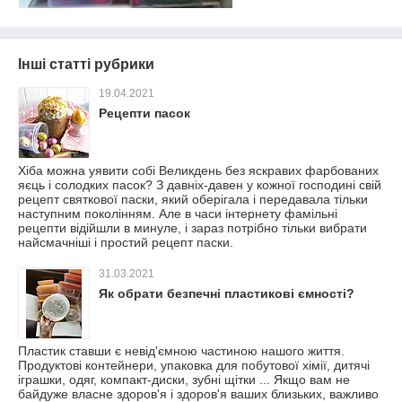
Інші статті рубрики
19.04.2021
Рецепти пасок
Хіба можна уявити собі Великдень без яскравих фарбованих
яєць і солодких пасок? З давніх-давен у кожної господині свій
рецепт святкової паски, який оберігала і передавала тільки
наступним поколінням. Але в часи інтернету фамільні
рецепти відійшли в минуле, і зараз потрібно тільки вибрати
найсмачніші і простий рецепт паски.
31.03.2021
Як обрати безпечні пластикові ємності?
Пластик ставши є невід'ємною частиною нашого життя.
Продуктові контейнери, упаковка для побутової хімії, дитячі
іграшки, одяг, компакт-диски, зубні щітки ... Якщо вам не
байдуже власне здоров'я і здоров'я ваших близьких, важливо