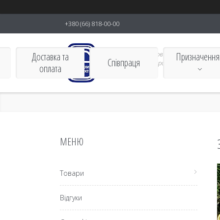
+380 (66) 818-00-00
Виробник харчових
Доставка та
Призначення
Співпраця
контейнерів європейськоЇ
оплата
якості
Товари
Відгуки