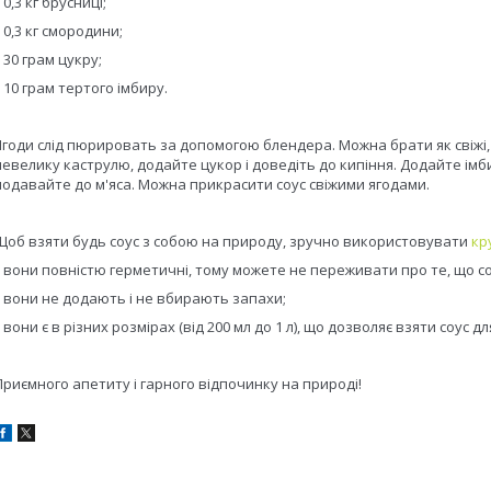
•
0,3 кг брусниці;
•
0,3 кг смородини;
•
30 грам цукру;
•
10 грам тертого імбиру.
Ягоди слід пюрировать за допомогою блендера. Можна брати як свіжі, 
невелику каструлю, додайте цукор і доведіть до кипіння. Додайте імбир
подавайте до м'яса. Можна прикрасити соус свіжими ягодами.
Щоб взяти будь соус з собою на природу, зручно використовувати
кр
•
вони повністю герметичні, тому можете не переживати про те, що с
•
вони не додають і не вбирають запахи;
•
вони є в різних розмірах (від 200 мл до 1 л), що дозволяє взяти соус дл
Приємного апетиту і гарного відпочинку на природі!