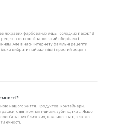
ез яскравих фарбованих яєць і солодких пасок? З
 рецепт святкової паски, який оберігала і
нням. Але в часи інтернету фамільні рецепти
 тільки вибрати найсмачніші і простий рецепт
ємності?
иною нашого життя. Продуктові контейнери,
іграшки, одяг, компакт-диски, зубні щітки ... Якщо
оров'я ваших близьких, важливо знаті, з якого
ти ємності.