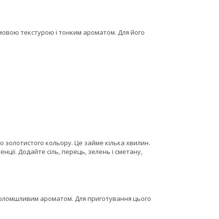
емовою текстурою і тонким ароматом. Для його
о золотистого кольору. Це займе кілька хвилин.
нції. Додайте сіль, перець, зелень і сметану,
риголомшливим ароматом. Для приготування цього