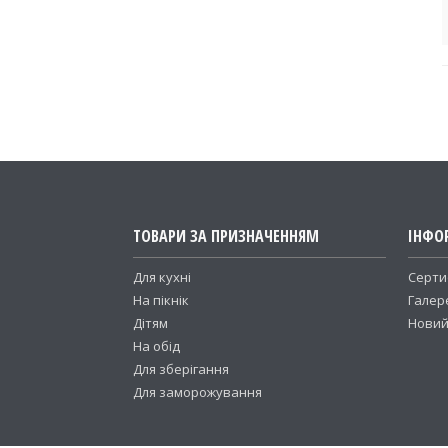
ТОВАРИ ЗА ПРИЗНАЧЕННЯМ
ІНФО
Для кухні
Серти
На пікнік
Галер
Дітям
Новий
На обід
Для зберігання
Для заморожування