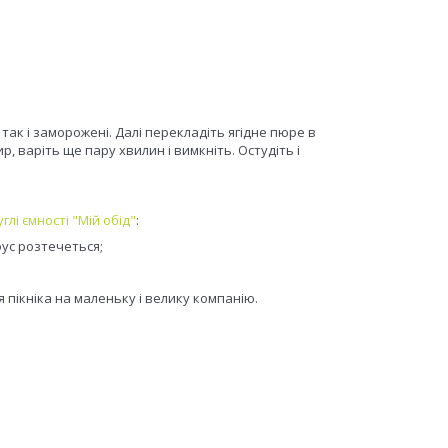
так і заморожені. Далі перекладіть ягідне пюре в
, варіть ще пару хвилин і вимкніть. Остудіть і
углі ємності "Мій обід"
:
оус розтечеться;
я пікніка
на маленьку
і велику компанію.