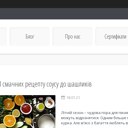
Блог
Про нас
Сертифікати
3 смачних рецепту соусу до шашликів
18.01.21
Літній сезон – чудова пора для пікн
можуть відрізнятися. Одним більше
курка. Але м'ясо з багаття люблять вс