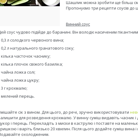
Шашлик можна зробити ще більш сма
Пропонуємо три рецепти соусів до 
Винний соус
Цей соус чудово підійде до баранині. Він володіє насиченим пікантни
•
0,3 л солодкого червоного вина;
•
0,2 л натурального гранатового соку;
•
кілька часточок часнику;
•
кілька гілочок свіжого базиліка;
•
чайна ложка солі;
•
чайна ложка цукру;
•
3 г крохмалю;
•
мелений перець.
Змішайте сік з вином. Для цього, до речі, зручно використовувати
нев
залишити для розведення крохмалю. У винну суміш видавіть часник і д
цукор і перець. Перекладіть з миски в каструлю і поставте на малень
кришкою і варіть близько 20 хвилин. Після цього додайте суміш вина і
Подавайте охолодженим.