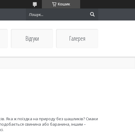
Кошик
Відгуки
Галерея
іків. Яка ж поїздка на природу без шашликів? Смаки
 подобається свинина або баранина, іншим –
і.