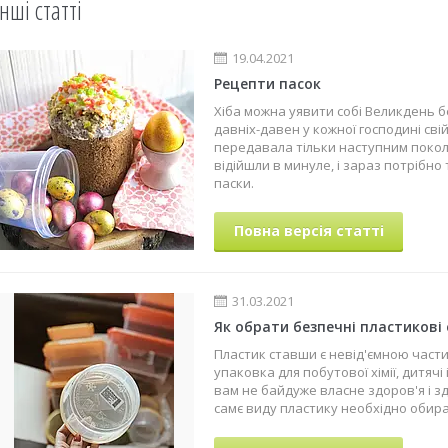
Інші статті
19.04.2021
Рецепти пасок
Хіба можна уявити собі Великдень б
давніх-давен у кожної господині свій
передавала тільки наступним поколі
відійшли в минуле, і зараз потрібно
паски.
Повна версія статті
31.03.2021
Як обрати безпечні пластикові 
Пластик ставши є невід'ємною част
упаковка для побутової хімії, дитячі 
вам не байдуже власне здоров'я і зд
самє виду пластику необхідно обира