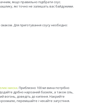
чним, якщо правильно підібрати соус.
шашлику, які точно не залишать вас байдужими.
м смаком. Для приготування соусу необхідно:
еликі миски
. Приблизно 100 мл вина потрібно
одайте дрібно нарізаний базилік, а також сіль,
кий вогонь, доведіть до кипіння. Накрийте
 крохмалю, перемішайте і чекайте загустіння.