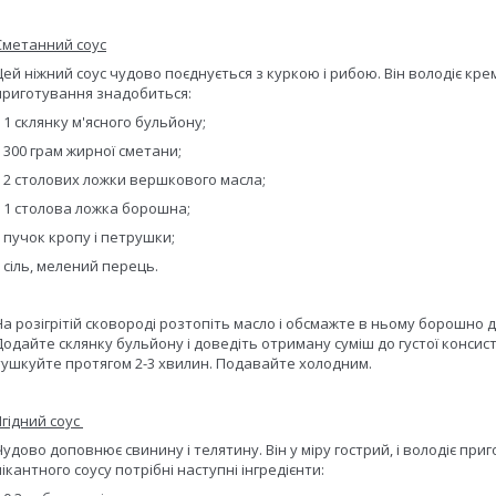
Сметанний соус
Цей ніжний соус чудово поєднується з куркою і рибою. Він володіє кр
приготування знадобиться:
•
1 склянку м'ясного бульйону;
•
300 грам жирної сметани;
•
2 столових ложки вершкового масла;
•
1 столова ложка борошна;
•
пучок кропу і петрушки;
•
сіль, мелений перець.
На розігрітій сковороді розтопіть масло і обсмажте в ньому борошно д
Додайте склянку бульйону і доведіть отриману суміш до густої консисте
тушкуйте протягом 2-3 хвилин. Подавайте холодним.
Ягідний соус
Чудово доповнює свинину і телятину. Він у міру гострий, і володіє п
пікантного соусу потрібні наступні інгредієнти: