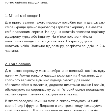
точно оцінить ваш дитина.
1. М'ясні міні-сендвічі
Для приготування такого перекусу потрібно взяти два шматки
хліба (краще цільнозернового) і зрізати скоринку. Намазати
хліб плавленим сирком. На один з шматків викласти порізану
відварену курку або індичку. На м'ясо покласти кілька
шматочків солодкого перцю і зелень. Накрити другим
шматком хліба. Залежно від розміру, розрізати сендвіч на 2-4
частини.
2. Рол з лаваша
Для такого перекусу можна вибрати як солений, так і солодку
начинку. Аркуш тонкого лаваша розрізати на 4 частини. Для
солоного варіанти відмінно підійде омлет. Для цього
збиваємо яйця з молоком, додаємо шматочки шинки і овочів,
обсмажуємо на середньому вогні. Готовий омлет посипаємо
тертим сиром і зеленню, скручуємо в лаваш.
В якості солодкої начинки можна використовувати м'який
сирний сир і фрукти. Додаємо в сир трохи меду і змащуємо
сумішшю лаваш. Щедро посипаємо шматочками фруктів