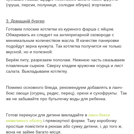
(груша, персик, полуниця, солодке яблуко) згортаємо.
3. Домашній бургер
Готовим плоские котлетки из куриного фарша с яйцом.
Обжаривать их следует на антипригарной сковороде с
минимальным количеством масла. В качестве панировки
подойдут зерна кунжута. Так котлетка получится не только
вкусной, но и полезной.
Берём питу, разрезаем пополам. Нижнюю часть смазываем
плавленым сырком. Сверху кладем кружочки огурца и лист
салата. Выкладываем котлетку.
Помимо основного блюда, рекомендуем добавлять в ланч-
бокс овощи (огурец, редис, перец), орехи и сухофрукты. Так
же не забывайте про бутылочку воды для ребенка.
Готові перекуси для дитини викладайте в
ланч-бокси
невеликого обсягу
і прямокутної форми. Таку коробочку
простіше помістити в рюкзак або сумку дитини, і, до того ж,
вона не займе багато місця.