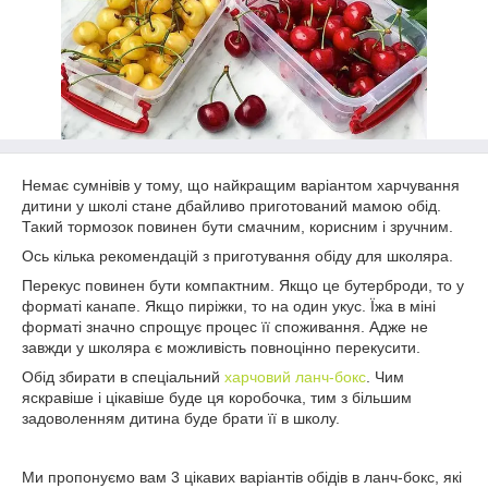
Немає сумнівів у тому, що найкращим варіантом харчування
дитини у школі стане дбайливо приготований мамою обід.
Такий тормозок повинен бути смачним, корисним і зручним.
Ось кілька рекомендацій з приготування обіду для школяра.
Перекус повинен бути компактним. Якщо це бутерброди, то у
форматі канапе. Якщо пиріжки, то на один укус. Їжа в міні
форматі значно спрощує процес її споживання. Адже не
завжди у школяра є можливість повноцінно перекусити.
Обід збирати в спеціальний
харчовий ланч-бокс
. Чим
яскравіше і цікавіше буде ця коробочка, тим з більшим
задоволенням дитина буде брати її в школу.
Ми пропонуємо вам 3 цікавих варіантів обідів в ланч-бокс, які