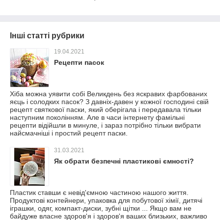
Інші статті рубрики
19.04.2021
Рецепти пасок
Хіба можна уявити собі Великдень без яскравих фарбованих
яєць і солодких пасок? З давніх-давен у кожної господині свій
рецепт святкової паски, який оберігала і передавала тільки
наступним поколінням. Але в часи інтернету фамільні
рецепти відійшли в минуле, і зараз потрібно тільки вибрати
найсмачніші і простий рецепт паски.
31.03.2021
Як обрати безпечні пластикові ємності?
Пластик ставши є невід'ємною частиною нашого життя.
Продуктові контейнери, упаковка для побутової хімії, дитячі
іграшки, одяг, компакт-диски, зубні щітки ... Якщо вам не
байдуже власне здоров'я і здоров'я ваших близьких, важливо