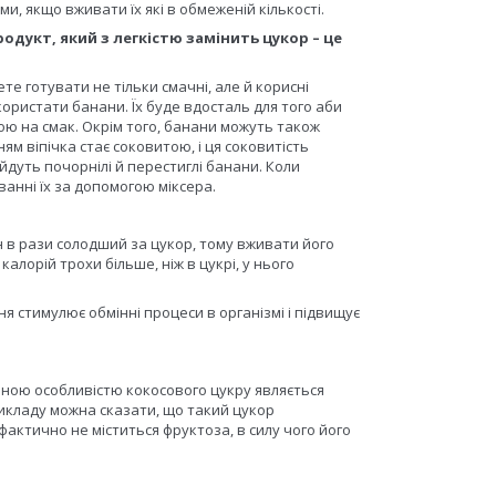
ми, якщо вживати їх які в обмеженій кількості.
дукт, який з легкістю замінить цукор – це
те готувати не тільки смачні, але й корисні
користати банани. Їх буде вдосталь для того аби
ою на смак. Окрім того, банани можуть також
ям віпічка стає соковитою, і ця соковитість
йдуть почорнілі й перестиглі банани. Коли
анні їх за допомогою міксера.
ін в рази солодший за цукор, тому вживати його
калорій трохи більше, ніж в цукрі, у нього
 стимулює обмінні процеси в організмі і підвищує
вною особливістю кокосового цукру являється
прикладу можна сказати, що такий цукор
 фактично не міститься фруктоза, в силу чого його