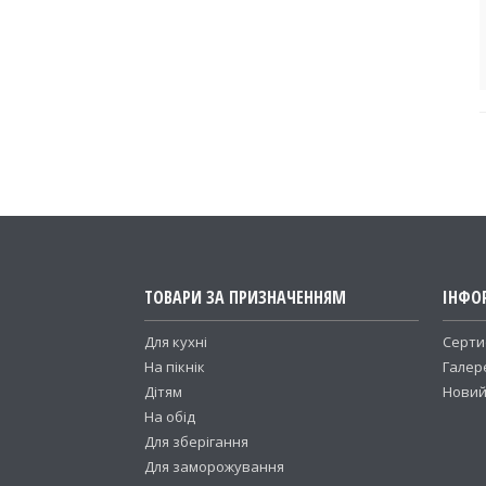
ТОВАРИ ЗА ПРИЗНАЧЕННЯМ
ІНФО
Для кухні
Серти
На пікнік
Галер
Дітям
Новий
На обід
Для зберігання
Для заморожування