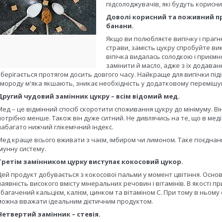
підсолоджувачів, які будуть корисни
Доволі корисний та поживний про
банани.
Якщо ви полюбляєте випічку і прагне
страви, замість цукру спробуйте ви
віпічка видалась солодкою і приємн
замінити й масло, адже з їх додаванн
зберігається протягом досить довгого часу. Найкраще для випічки піді
смороду м'яка якшають, зникає необхідність у додатковому перемішув
Другий чудовий замінник цукру – всім відомий мед.
Мед – це відмінний спосіб скоротити споживання цукру до мінімуму. В
потрібно менше. Також він дуже ситний. Не дивлячись на те, що в меді 
набагато нижчий глікемічний індекс.
Мед краще всього вживати з чаєм, імбиром чи лимоном. Таке поєднання
імунну систему.
Третім замінником цурку виступає кокосовий цукор.
Цей продукт добувається з кокосової пальми у момент цвітіння. Осно
наявність високого вмісту мінеральних речовин і вітамінів. В якості 
збагачений кальцієм, калієм, цинком та вітаміном С. При тому в ньому
можна вважати ідеальним дієтичним продуктом.
Четвертий замінник – стевія.