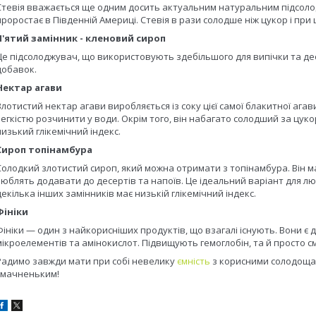
Стевія вважається ще одним досить актуальним натуральним підсолодж
проростає в Південній Америці. Стевія в рази солодше ніж цукор і при 
П'ятий замінник - кленовий сироп
Це підсолоджувач, що використовують здебільшого для випічки та десе
добавок.
Нектар агави
Злотистий нектар агави виробляється із соку цієї самої блакитної агав
легкістю розчинити у води. Окрім того, він набагато солодший за цук
низький глікемічний індекс.
Сироп топінамбура
Солодкий злотистий сироп, який можна отримати з топінамбура. Він ма
люблять додавати до десертів та напоїв. Це ідеальний варіант для люде
декілька інших замінників має низькій глікемічний індекс.
Фініки
Фініки — один з найкорисніших продуктів, що взагалі існують. Вони є д
мікроелементів та амінокислот. Підвищують гемоглобін, та й просто см
Радимо завжди мати при собі невелику
ємність
з корисними солодощам
смачненьким!