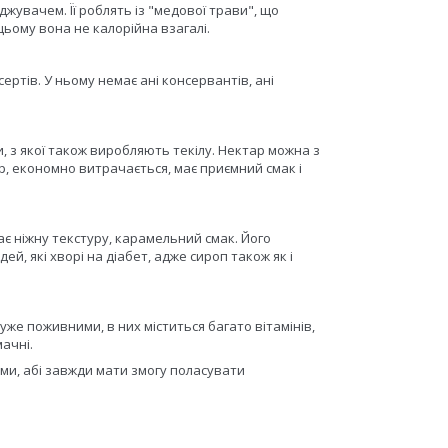
увачем. Її роблять із "медової трави", що
цьому вона не калорійна взагалі.
ртів. У ньому немає ані консервантів, ані
и, з якої також виробляють текілу. Нектар можна з
ор, економно витрачається, має приємний смак і
є ніжну текстуру, карамельний смак. Його
й, які хворі на діабет, адже сироп також як і
уже поживними, в них міститься багато вітамінів,
ачні.
и, абі завжди мати змогу поласувати