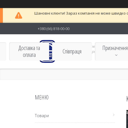
Шановні клієнти! Зараз компанія не може швидко о
+380 (66) 818-00-00
Виробник харчових
Доставка та
Призначення
Співпраця
контейнерів європейськоЇ
оплата
якості
Товари