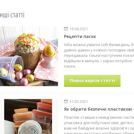
Інші статті
19.04.2021
Рецепти пасок
Хіба можна уявити собі Великдень б
давніх-давен у кожної господині свій
передавала тільки наступним поколі
відійшли в минуле, і зараз потрібно
паски.
Повна версія статті
31.03.2021
Як обрати безпечні пластикові 
Пластик ставши є невід'ємною част
упаковка для побутової хімії, дитячі 
вам не байдуже власне здоров'я і зд
самє виду пластику необхідно обира