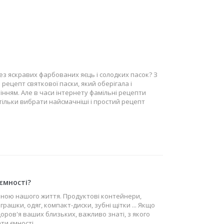
ез яскравих фарбованих яєць і солодких пасок? З
 рецепт святкової паски, який оберігала і
нням. Але в часи інтернету фамільні рецепти
 тільки вибрати найсмачніші і простий рецепт
ємності?
иною нашого життя. Продуктові контейнери,
іграшки, одяг, компакт-диски, зубні щітки ... Якщо
оров'я ваших близьких, важливо знаті, з якого
ти ємності.